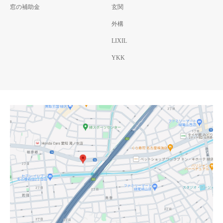
窓の補助金
玄関
外構
LIXIL
YKK