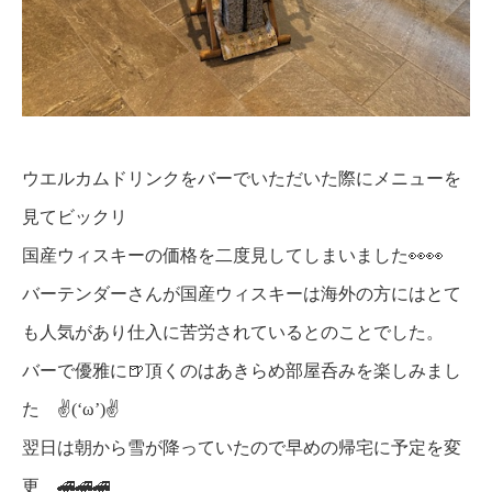
ウエルカムドリンクをバーでいただいた際にメニューを
見てビックリ
国産ウィスキーの価格を二度見してしまいました👀👀
バーテンダーさんが国産ウィスキーは海外の方にはとて
も人気があり仕入に苦労されているとのことでした。
バーで優雅に🍺頂くのはあきらめ部屋呑みを楽しみまし
た ✌(‘ω’)✌
翌日は朝から雪が降っていたので早めの帰宅に予定を変
更 🚄🚄🚄